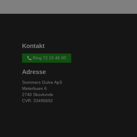
Kontakt
Ring 72 15 46 00
Adresse
Sommers Gulve ApS
Meterbuen 6
2740 Skovlunde
CVR: 33495692