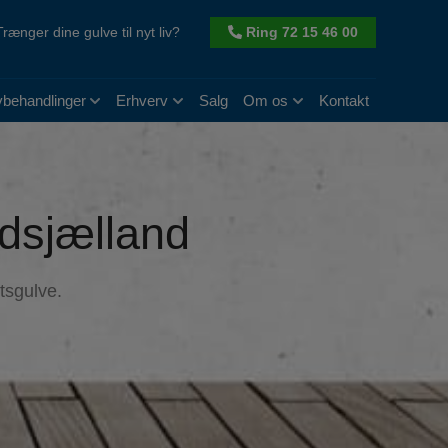
Trænger dine gulve til nyt liv?
Ring 72 15 46 00
vbehandlinger
Erhverv
Salg
Om os
Kontakt
dsjælland
tsgulve.