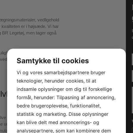
elægningsmaterialer, vedligehold
 kvaliteten er i højsæde. Vi har
g BR Legetøj, men tager også
ligheder for gulvbelægning i
Samtykke til cookies
r ved at skrive i
l
Vi og vores samarbejdspartnere bruger
teknologier, herunder cookies, til at
-
f
indsamle oplysninger om dig til forskellige
ulvbelægning i
formål, herunder: Tilpasning af annoncering,
i
bedre brugeroplevelse, funktionalitet,
l
statistik og marketing. Disse oplysninger
ve – vi giver gerne et overslag
kan blive delt med annoncerings- og
e ud og ser på
analysepartnere, som kan kombinere dem
ularen, så vender vi tilbage