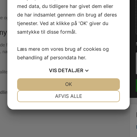
med data, du tidligere har givet dem eller
de har indsamlet gennem din brug af deres
e og alle byer derimellem.
tjenester. Ved at klikke på 'OK' giver du
 nye
samtykke til disse formål.
e får fornyet levetid og
Læs mere om vores brug af cookies og
.a. nævnes
gulvafslibning /
behandling af persondata
her
.
VIS
DETALJER
alitetssikret gulvarbejde, der
JA
NEJ
OK
JA
NEJ
inger, eller ring på
NØDVENDIGE
PRÆFERENCER
AFVIS ALLE
JA
NEJ
JA
NEJ
MARKETING
STATISTIK