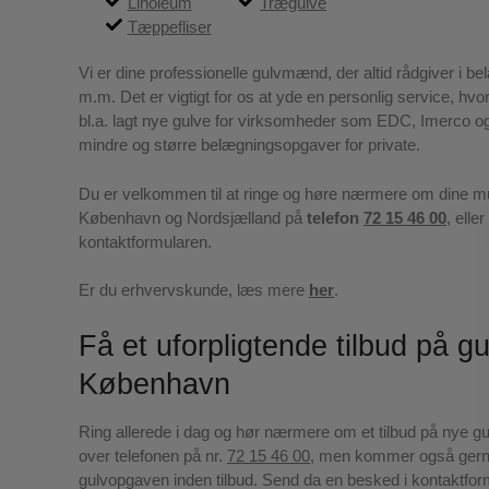
Linoleum
Trægulve
Tæppefliser
Vi er dine professionelle gulvmænd, der altid rådgiver i b
m.m. Det er vigtigt for os at yde en personlig service, hvor
bl.a. lagt nye gulve for virksomheder som EDC, Imerco o
mindre og større belægningsopgaver for private.
Du er velkommen til at ringe og høre nærmere om dine mu
København og Nordsjælland på
telefon
72 15 46 00
, elle
kontaktformularen.
Er du erhvervskunde, læs mere
her
.
Få et uforpligtende tilbud på g
København
Ring allerede i dag og hør nærmere om et tilbud på nye gul
over telefonen på nr.
72 15 46 00
, men kommer også gern
gulvopgaven inden tilbud. Send da en besked i kontaktform