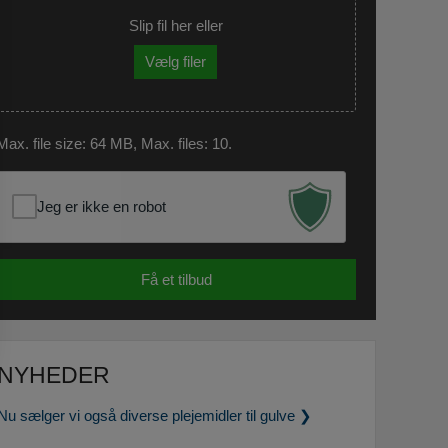
Slip fil her eller
Vælg filer
Max. file size: 64 MB, Max. files: 10.
Jeg er ikke en robot
NYHEDER
Nu sælger vi også diverse plejemidler til gulve ❯