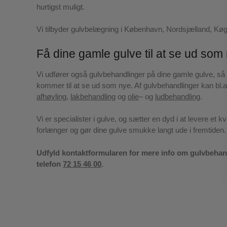
hurtigst muligt.
Vi tilbyder gulvbelægning i København, Nordsjælland, Køg
Få dine gamle gulve til at se ud som
Vi udfører også gulvbehandlinger på dine gamle gulve, så d
kommer til at se ud som nye. Af gulvbehandlinger kan bl
afhøvling
,
lakbehandling
og
olie
– og
ludbehandling
.
Vi er specialister i gulve, og sætter en dyd i at levere et kv
forlænger og gør dine gulve smukke langt ude i fremtiden.
Udfyld kontaktformularen for mere info om gulvbehandl
telefon
72 15 46 00
.