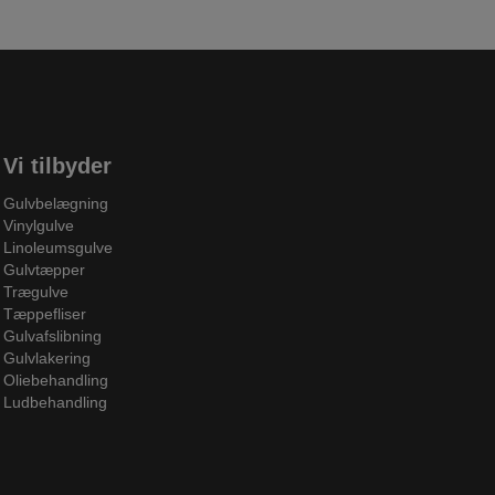
Vi tilbyder
Gulvbelægning
Vinylgulve
Linoleumsgulve
Gulvtæpper
Trægulve
Tæppefliser
Gulvafslibning
Gulvlakering
Oliebehandling
Ludbehandling