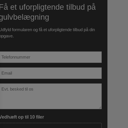
Få et uforpligtende tilbud på
gulvbelægning
Udfyld formularen og få et uforpligtende tilbud på din
opgave.
T
e
E
e
m
B
o
a
e
n
s
*
k
*
e
Vedhæft op til 10 filer
d
*