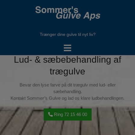
Hop
til
indholdet
Trænger dine gulve til nyt liv?
Lud- & sæbebehandling af
trægulve
Bevar den lyse farve på dit trægulv med lud- eller
sæbehandling.
Kontakt Sommer’s Gulve og lad os klare ludbehandlingen.
Ring 72 15 46 00