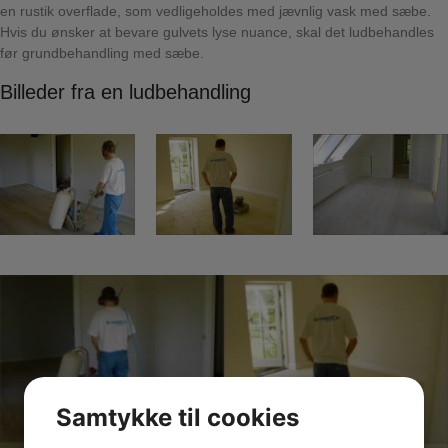
en rustik overflade, som vedligeholdes med jævnlig vask med sæbe.
Hvis du ønsker at bevare gulvets lyse nuance, skal det ludbehandles
før grundbehandling med sæbe.
Billeder fra en ludbehandling
Samtykke til cookies