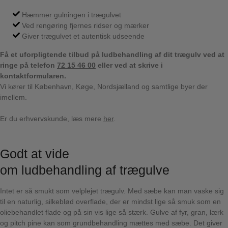
Hæmmer gulningen i trægulvet
Ved rengøring fjernes ridser og mærker
Giver trægulvet et autentisk udseende
Få et uforpligtende tilbud på ludbehandling af dit trægulv ved at
ringe på telefon
72 15 46 00
eller ved at skrive i
kontaktformularen.
Vi kører til København, Køge, Nordsjælland og samtlige byer der
imellem.
Er du erhvervskunde, læs mere
her
.
Godt at vide
om ludbehandling af trægulve
Intet er så smukt som velplejet trægulv. Med sæbe kan man vaske sig
til en naturlig, silkeblød overflade, der er mindst lige så smuk som en
oliebehandlet flade og på sin vis lige så stærk. Gulve af fyr, gran, lærk
og pitch pine kan som grundbehandling mættes med sæbe. Det giver