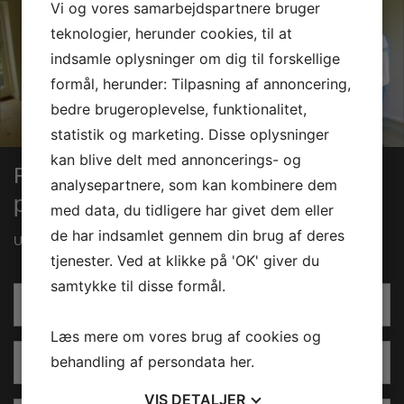
Vi og vores samarbejdspartnere bruger
teknologier, herunder cookies, til at
indsamle oplysninger om dig til forskellige
formål, herunder: Tilpasning af annoncering,
bedre brugeroplevelse, funktionalitet,
statistik og marketing. Disse oplysninger
kan blive delt med annoncerings- og
Få et uforpligtende tilbud
analysepartnere, som kan kombinere dem
på ludbehandling
med data, du tidligere har givet dem eller
de har indsamlet gennem din brug af deres
Udfyld formularen og få et uforpligtende tilbud på din opgave.
tjenester. Ved at klikke på 'OK' giver du
samtykke til disse formål.
T
e
Læs mere om vores brug af cookies og
l
E
e
behandling af persondata
her
.
-
f
m
VIS
DETALJER
o