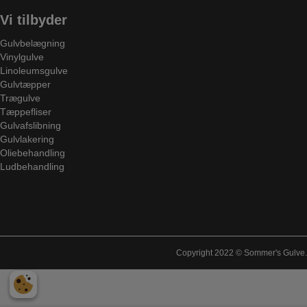
Vi tilbyder
Gulvbelægning
Vinylgulve
Linoleumsgulve
Gulvtæpper
Trægulve
Tæppefliser
Gulvafslibning
Gulvlakering
Oliebehandling
Ludbehandling
Copyright 2022 © Sommer's Gulve.