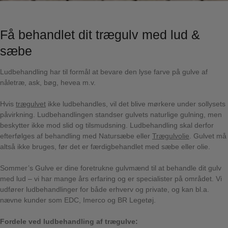
Få behandlet dit trægulv med lud &
sæbe
Ludbehandling har til formål at bevare den lyse farve på gulve af
nåletræ, ask, bøg, hevea m.v.
Hvis
trægulvet
ikke ludbehandles, vil det blive mørkere under sollysets
påvirkning. Ludbehandlingen standser gulvets naturlige gulning, men
beskytter ikke mod slid og tilsmudsning. Ludbehandling skal derfor
efterfølges af behandling med Natursæbe eller
Trægulvolie
. Gulvet må
altså ikke bruges, før det er færdigbehandlet med sæbe eller olie.
Sommer’s Gulve er dine foretrukne gulvmænd til at behandle dit gulv
med lud – vi har mange års erfaring og er specialister på området. Vi
udfører ludbehandlinger for både erhverv og private, og kan bl.a.
nævne kunder som EDC, Imerco og BR Legetøj.
Fordele ved ludbehandling af trægulve: